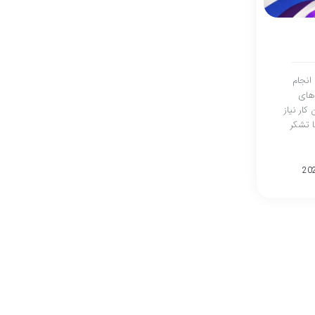
انجام
 های
کار نیاز
ا تشکر