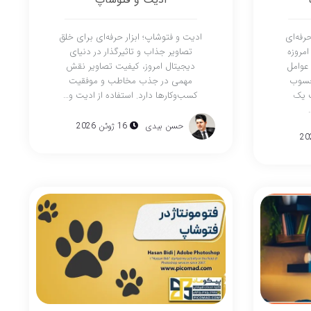
رفه‌ای
ادیت و فتوشاپ؛ ابزار حرفه‌ای برای خلق
مروزه
تصاویر جذاب و تاثیرگذار در دنیای
 عوامل
دیجیتال امروز، کیفیت تصاویر نقش
حسوب
مهمی در جذب مخاطب و موفقیت
ب یک
کسب‌وکارها دارد. استفاده از ادیت و…
حسن بیدی
16 ژوئن 2026