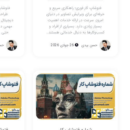
فتوشاپ کار فوری؛ راهکاری سریع و
فتوشاپ 
حرفه‌ای برای ویرایش تصاویر در دنیای
طراحی
امروز، سرعت در ارائه خدمات اهمیت
دیجیتال 
بسیار زیادی دارد. بسیاری از افراد و
مهمی در
کسب‌وکارها به دنبال خدماتی هستند…
حتی ص
حسن بیدی
26 جولای 2026
حس
شماره فتوشاپ کار
فتوش