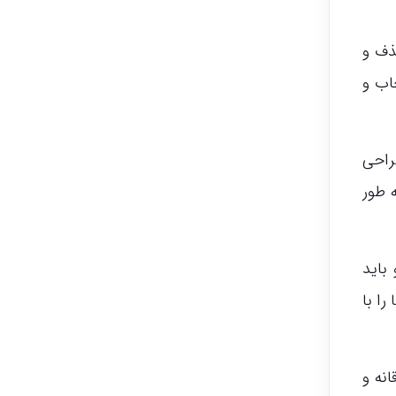
ذف و
خاب و
راحی
 طور
باید
را با
نه و