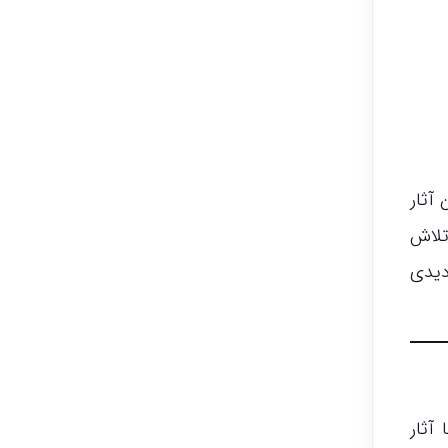
 آثار
تلاش
دیدی
آثار