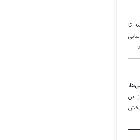
ه تا
سانی
.
‌ها،
 این
‌بخش