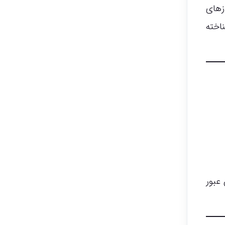
زهای
خته
 عبور