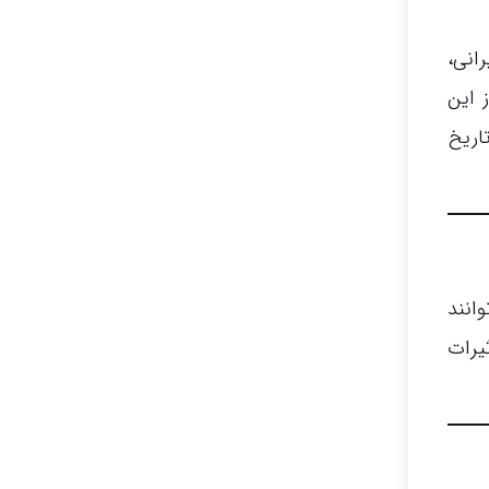
انی،
 این
اریخ
انند
یرات