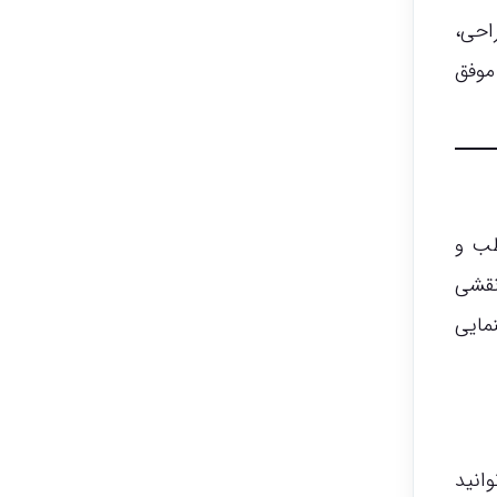
احی،
موفق
طب و
قشی
نمایی
انید