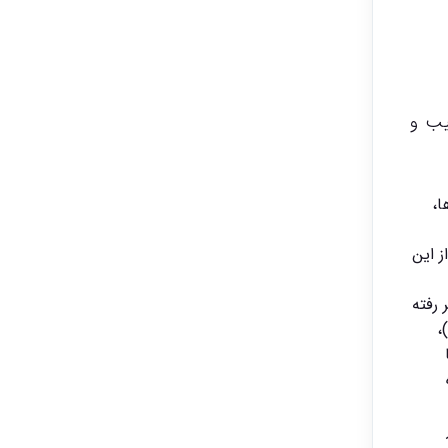
د، ویرایش، ترکیب و
ا،
از این
 رفته
و به خلق یک واقعیت جدید تبدیل می‌شود. هنرمندان دیجیتال با ترکیب ده‌ها لایه، استفاده از قلم‌های دیجیتال (Brushes)،
ه
ر