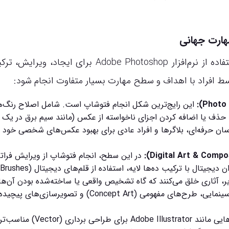
هارت جهانی
«انجام فتوشاپ» در ساده‌ترین تعریف، به معنای استفاده از نرم‌افزار Adobe Photoshop برای ایجا
سط افراد با اهداف و سطح مهارت بسیار متفاوت انجام شود:
این رایج‌ترین شکل انجام فتوشاپ است. شامل اصلاح رنگ‌ه
ازی، حذف لک و瑕疵های پوستی، حذف یا اضافه کردن اجزای ناخواسته از عکس (مانند سیم برق در یک
ت视觉 عکس می‌شود. عکاسان حرفه‌ای، بلاگرها و افراد عادی برای بهبود عکس‌های شخصی خود 
در این سطح، انجام فتوشاپ از ویرایش فراتر
یشرفته و manipulate کردن تصاویر، آثاری خلق می‌کنند که گاه تشخیص واقعی یا ساخته‌شده بودن آن‌ها
غیرممکن است. این حوزه شامل ساخت پوسترهای سینمایی، طرح‌های مفهومی (Concept Art) و تصویرسازی‌های پیچید
اگرچه نرم‌افزارهایی مانند Adobe Illustrator برای طراحی برداری (Vector) مناسب‌ت