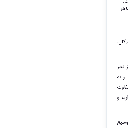
ت.
اهر
ش تکنیکال،
 نظر
想 جمعی را برانگیزند و به
فاوت
د، و
وسیع