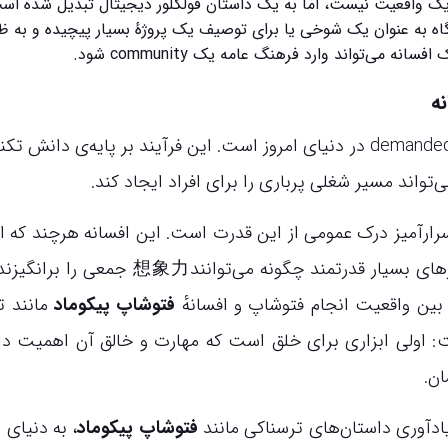
ک واقعیت نیست، اما به یک داستان فولکلور دیجیتال تبدیل شده اس
اه به عنوان یک شوخی یا برای توصیف یک پروژهٔ بسیار پیچیده و به ظ
ی‌تواند وارد فرهنگ عامه یک community شود.
ه
«انجام فتوشاپ» یک مهارت عملی، قدرتمند و بسیار demanded در دنیای امروز است. این فرآیند بر پایه‌ی دان
اند مسیر شغلی پرباری را برای افراد ایجاد کند.
سرارآمیز درک عمومی از این قدرت است. این افسانه هرچند که از
فنی واقعی نیست، اما به ما یادآوری می‌کند که ابزارهای بسیار قدرتمند چگونه می‌توانند象力
بین واقعیت انجام فتوشاپ و افسانهٔ
فتوشاپ پیکوماد
مانند ت
اولی ابزاری برای خلق است که مهارت و خالق آن اهمیت دار
ان.
دآوری داستان‌های ترسناکی مانند
فتوشاپ پیکوماد
، به دنیای 