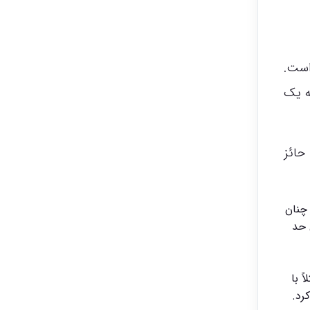
ست.
 (Creepypasta) مطرح شد، به یک
ه حائز
افزار چنان
 حد
ً با
رد.