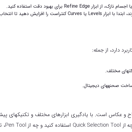
ابزار Refine Edge برای بهبود دقت استفاده کنید.
: اگر سوژه و پسزمینه کنتراست مناسبی ندارند، ابتدا با ابزار Levels یا Curves کنتراست را افزایش دهید تا انتخا
برد دارد، از جمله:
فکتهای مختلف.
ساخت صحنههای دیجیتال.
و عکاس است. با یادگیری ابزارهای مختلف و تکنیکهای پیشر
میتوانید تصاویر را بهصورت حرفهای و