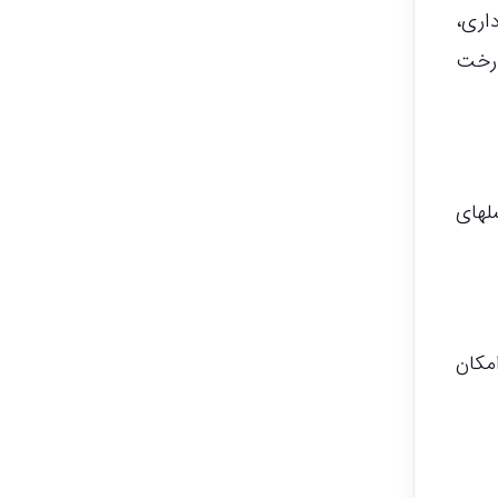
رداری،
درخت
لهای
مکان