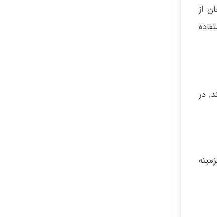
ن از
فاده
. در
مینه