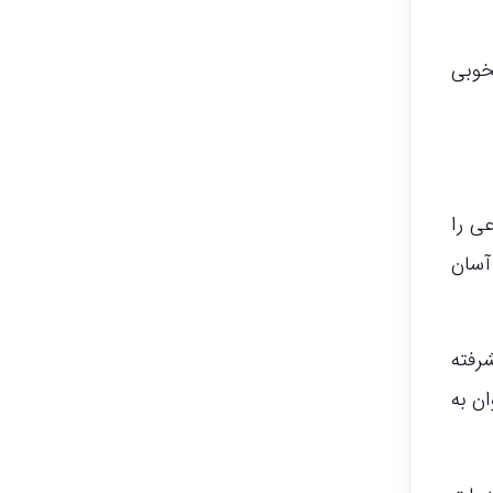
خوبی
ی را
آسان
رفته
ن به