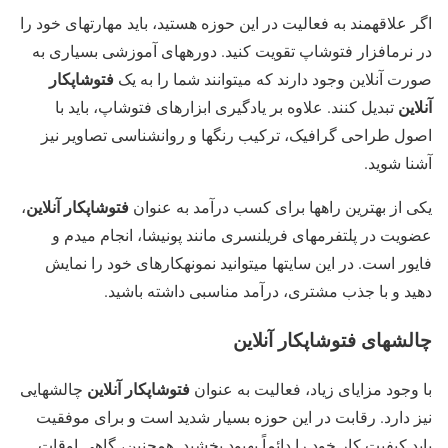
اگر علاقهمند به فعالیت در این حوزه هستید، باید مهارتهای خود را
در نرمافزار فتوشاپ تقویت کنید. دورههای آموزشی بسیاری به
فتوشاپکار
صورت آنلاین وجود دارند که میتوانند شما را به یک
آنلاین
تبدیل کنند. علاوه بر یادگیری ابزارهای فتوشاپ، باید با
اصول طراحی گرافیک، ترکیب رنگها و روانشناسی تصاویر نیز
آشنا شوید.
فتوشاپکار آنلاین
یکی از بهترین راهها برای کسب درآمد به عنوان
،
عضویت در پلتفرمهای فریلنسری مانند پونیشا، انجام میدم و
فایور است. در این سایتها میتوانید نمونهکارهای خود را نمایش
دهید و با جذب مشتری، درآمد مناسبی داشته باشید.
چالشهای فتوشاپکار آنلاین
فتوشاپکار آنلاین
با وجود مزایای زیاد، فعالیت به عنوان
چالشهایی
نیز دارد. رقابت در این حوزه بسیار شدید است و برای موفقیت
باید کیفیت کار خود را دائماً بهبود بخشید. همچنین، گاهی اوقات