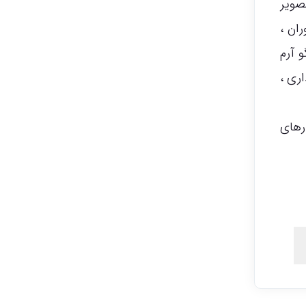
صویر
ان ،
و آرم
ری ،
رهای