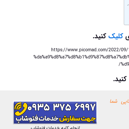
ی
کلیک
کنید.
https://www.picomad.com/2022/
%da%a9%d8%a7%d8%b1%d9%87%d8%a7%db%
%d9
کنید.
پی شما
انجام کلیه خدمات فتوشاپ