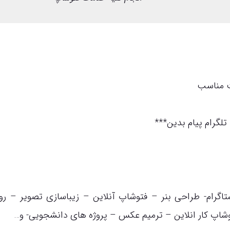
ت مناسب
لگرام پیام بدین***
گرام- طراحی بنر – فتوشاپ آنلاین – زیباسازی تصویر – ر
پ کار انلاین – ترمیم عکس – پروژه های دانشجویی- و…