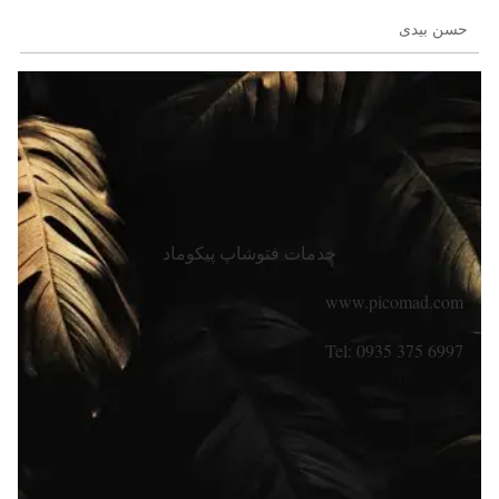
حسن بیدی
خدمات فتوشاپ پیکوماد
www.picomad.com
Tel: 0935 375 6997